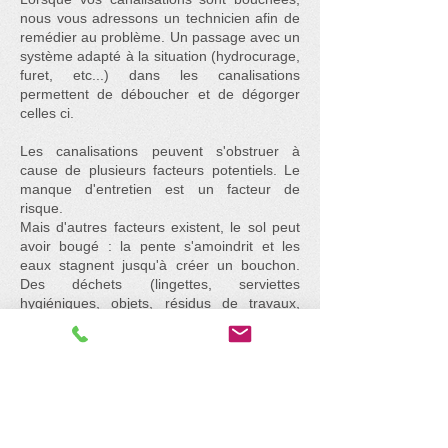
nous vous adressons un technicien afin de
remédier au problème. Un passage avec un
système adapté à la situation (hydrocurage,
furet, etc...) dans les canalisations
permettent de déboucher et de dégorger
celles ci.
Les canalisations peuvent s'obstruer à
cause de plusieurs facteurs potentiels. Le
manque d'entretien est un facteur de
risque.
Mais d'autres facteurs existent, le sol peut
avoir bougé : la pente s'amoindrit et les
eaux stagnent jusqu'à créer un bouchon.
Des déchets (lingettes, serviettes
hygiéniques, objets, résidus de travaux,
etc...) ont été jetés dans les canalisations
créant le bouchon, ou encore, des racines
peuvent avoir transpercé celles ci.
Un
passage caméra
pourra être préconisé
selon les problématiques rencontrées avec
compte rendu du diagnostic.